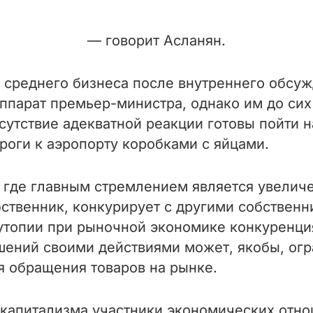
— говорит Асланян.
и среднего бизнеса после внутреннего обсу
ппарат премьер-министра, однако им до сих
тсутствие адекватной реакции готовы пойти 
роги к аэропорту коробками с яйцами.
 где главным стремлением является увели
бственник, конкурирует с другими собствен
 утопии при рыночной экономике конкуренци
ошений
своими действиями может, якобы, огр
я обращения товаров на рынке.
капитализма участники экономических отно