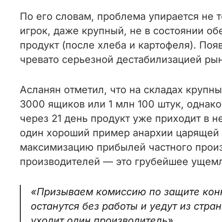
По его словам, проблема упирается не т
игрок, даже крупный, не в состоянии о
продукт (после хлеба и картофеля). По
чревато серьезной дестабилизацией рын
Асланян отметил, что на складах крупн
3000 ящиков или 1 млн 100 штук, однако
через 21 день продукт уже приходит в н
один хороший пример анархии царящей в
максимизацию прибылей частного произв
производителей — это грубейшее ущемл
«Призываем комиссию по защите конк
останутся без работы и уедут из стр
уходит один производитель»
,