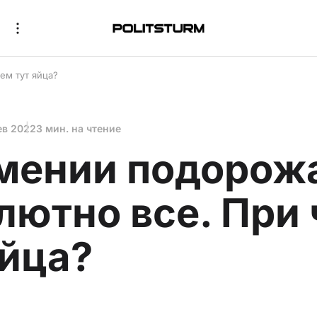
ем тут яйца?
ев 2022
3 мин. на чтение
мении подорож
лютно все. При
яйца?