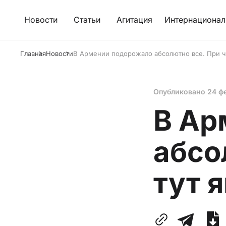
Новости
Статьи
Агитация
Интернационал
Главная
Новости
В Армении подорожало абсолютно все. При ч
Опубликовано
24 ф
В Ар
абсо
тут 