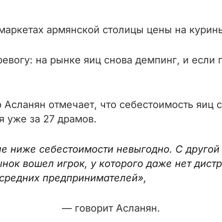
аркетах армянской столицы цены на куриные
евогу: на рынке яиц снова демпинг, и если
Асланян отмечает, что себестоимость яиц се
 уже за 27 драмов.
не ниже себестоимости невыгодно. С друго
ынок вошел игрок, у которого даже нет дист
и средних предпринимателей»
,
— говорит Асланян.