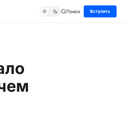
Поиск
Вступить
ало
 чем