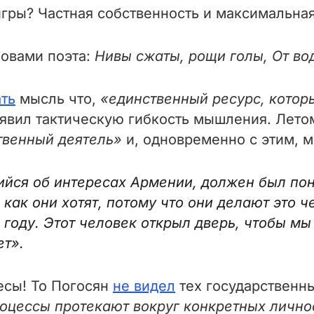
гры? Частная собственность и максимальна
ловами поэта:
Нивы сжаты, рощи голы, От вод
ть
мысль что,
«единственный ресурс, которы
оявил тактическую гибкость мышления. Лето
твенный деятель»
и, одновременно с этим, 
йся об интересах Армении, должен был поня
 как они хотят, потому что они делают это 
 году. Этот человек открыл дверь, чтобы м
ет».
есы! То Погосян
не видел
тех государственны
оцессы протекают вокруг конкретных личнос