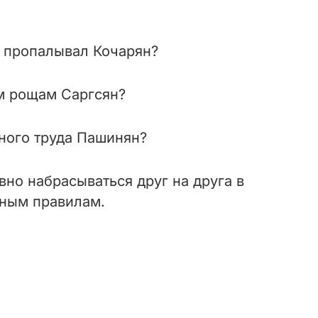
о пропалывал Кочарян?
м рощам Саргсян?
ного труда Пашинян?
но набрасываться друг на друга в
иным правилам.