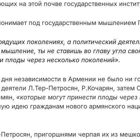
ющих на этой почве государственных инстит
понимает под государственным мышлением 
рядущих поколениях, а политический деятел
е мышление, ты не ставишь во главу угла св
ти плоды через несколько поколений»
.
о дня независимости в Армении не было ни г
деятели Л.Тер-Петросян, Р.Кочарян, затем 
емян,
«которые могут принести плоды через
ную идею гражданам нового армянского нац
р-Петросян, пригоршнями черпая их из мешк