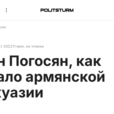
азии
кт 2022
11 мин. на чтение
н Погосян, как
ало армянской
уазии