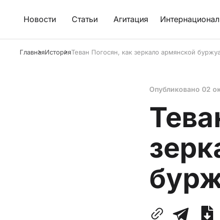
Новости
Статьи
Агитация
Интернационал
Главная
История
Теван Погосян, как зеркало армянской буржу
Опубликовано
02 о
Тева
зерк
бурж