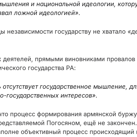
 мышления и национальной идеологии, кото
азвал ложной идеологией»
.
ды независимости государству не хватало
«д
ых деятелей, прямыми виновниками провалов
ического государства РА:
 отсутствует государственное мышление, дл
о-государственных интересов»
.
что процесс формирования армянской буржуа
редставляемой Погосяном, ещё не закончен
 вполне объективный процесс происходящий