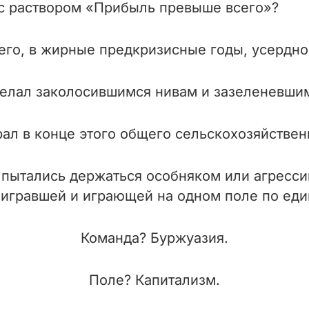
 с раствором «Прибыль превыше всего»?
его, в жирные предкризисные годы, усердн
делал заколосившимся нивам и зазеленевши
рал в конце этого общего сельскохозяйствен
пытались держаться особняком или агрессив
игравшей и играющей на одном поле по ед
Команда? Буржуазия.
Поле? Капитализм.